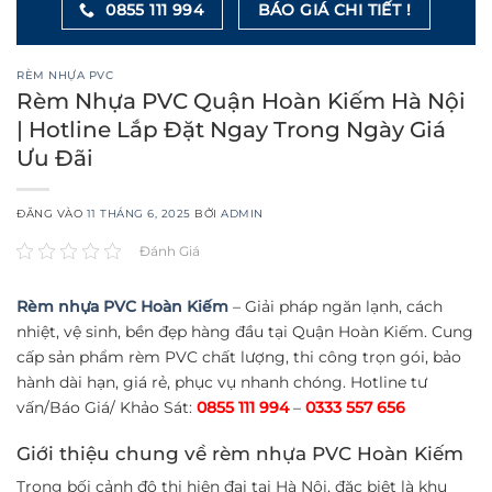
0855 111 994
BÁO GIÁ CHI TIẾT !
RÈM NHỰA PVC
Rèm Nhựa PVC Quận Hoàn Kiếm Hà Nội
| Hotline Lắp Đặt Ngay Trong Ngày Giá
Ưu Đãi
ĐĂNG VÀO
11 THÁNG 6, 2025
BỞI
ADMIN
Đánh Giá
Rèm nhựa PVC Hoàn Kiếm
– Giải pháp ngăn lạnh, cách
nhiệt, vệ sinh, bền đẹp hàng đầu tại Quận Hoàn Kiếm. Cung
cấp sản phẩm rèm PVC chất lượng, thi công trọn gói, bảo
hành dài hạn, giá rẻ, phục vụ nhanh chóng. Hotline tư
vấn/Báo Giá/ Khảo Sát:
0855 111 994
–
0333 557 656
Giới thiệu chung về rèm nhựa PVC Hoàn Kiếm
Trong bối cảnh đô thị hiện đại tại Hà Nội, đặc biệt là khu