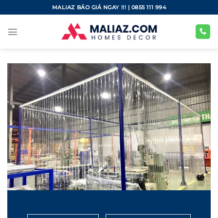
Bỏ
MALIAZ BÁO GIÁ NGAY !!! | 0855 111 994
qua
nội
dung