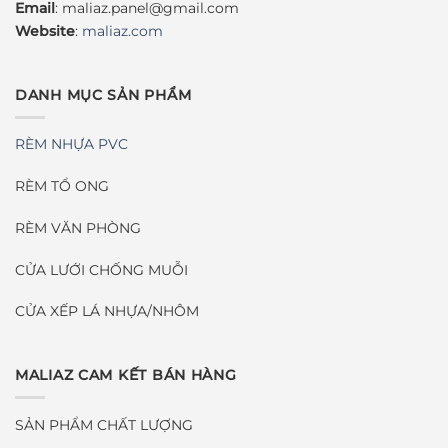
Email
:
maliaz.panel@gmail.com
Website
:
maliaz.com
DANH MỤC SẢN PHẨM
RÈM NHỰA PVC
RÈM TỔ ONG
RÈM VĂN PHÒNG
CỬA LƯỚI CHỐNG MUỖI
CỬA XẾP LÁ NHỰA/NHÔM
MALIAZ CAM KẾT BÁN HÀNG
SẢN PHẨM CHẤT LƯỢNG