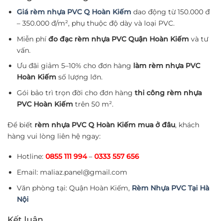
Giá rèm nhựa PVC Q Hoàn Kiếm
dao động từ 150.000 đ
– 350.000 đ/m², phụ thuộc độ dày và loại PVC.
Miễn phí
đo đạc rèm nhựa PVC Quận Hoàn Kiếm
và tư
vấn.
Ưu đãi giảm 5–10% cho đơn hàng
làm rèm nhựa PVC
Hoàn Kiếm
số lượng lớn.
Gói bảo trì trọn đời cho đơn hàng
thi công rèm nhựa
PVC Hoàn Kiếm
trên 50 m².
Để biết
rèm nhựa PVC Q Hoàn Kiếm mua ở đâu
, khách
hàng vui lòng liên hệ ngay:
Hotline:
0855 111 994
–
0333 557 656
Email:
maliaz.panel@gmail.com
Văn phòng tại: Quận Hoàn Kiếm,
Rèm Nhựa PVC Tại Hà
Nội
Kết luận